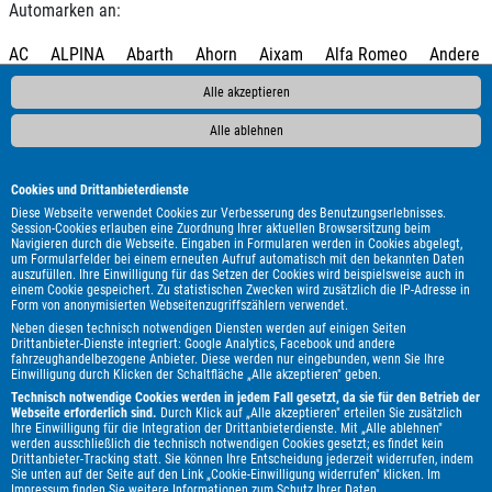
Automarken an:
AC
ALPINA
Abarth
Ahorn
Aixam
Alfa Romeo
Andere
Audi
BAIC
BAW
BMW
BYD
Bentley
Borgward
Alle akzeptieren
Bürstner
Cadillac
Carado
Carthago
Chausson
Chevrolet
Citroën
Clever
Cupra
DAF
DFM
DFSK
Alle ablehnen
DS Automobiles
Dacia
Dodge
Etrusco
Eura Mobil
Fendt
Fiat
Ford
Foton
GWM
Geely
Genesis
HYMER /
Cookies und Drittanbieterdienste
ERIBA / HYMERCAR
Harley-Davidson
Hobby
Honda
Diese Webseite verwendet Cookies zur Verbesserung des Benutzungserlebnisses.
Session-Cookies erlauben eine Zuordnung Ihrer aktuellen Browsersitzung beim
Hyundai
Infiniti
Isuzu
Itineo
Iveco
JAC
Jaecoo
Navigieren durch die Webseite. Eingaben in Formularen werden in Cookies abgelegt,
um Formularfelder bei einem erneuten Aufruf automatisch mit den bekannten Daten
Jaguar
Jeep
KGM
Kawasaki
Kia
Knaus
LMC
Lada
auszufüllen. Ihre Einwilligung für das Setzen der Cookies wird beispielsweise auch in
Land Rover
Leapmotor
Lexus
Ligier
MAN
MF
MG
einem Cookie gespeichert. Zu statistischen Zwecken wird zusätzlich die IP-Adresse in
Form von anonymisierten Webseitenzugriffszählern verwendet.
MINI
MV Agusta
Malibu
Maserati
Maxus
Mazda
Neben diesen technisch notwendigen Diensten werden auf einigen Seiten
Mercedes-Benz
Mitsubishi
Mooveo
Nissan
Omoda
Drittanbieter-Dienste integriert: Google Analytics, Facebook und andere
fahrzeughandelbezogene Anbieter. Diese werden nur eingebunden, wenn Sie Ihre
Opel
Ora
Peugeot
Piaggio
Polestar
Porsche
Pössl
Einwilligung durch Klicken der Schaltfläche „Alle akzeptieren" geben.
Renault
Royal Alloy
Seat
Skoda
Smart
Ssangyong
Technisch notwendige Cookies werden in jedem Fall gesetzt, da sie für den Betrieb der
Webseite erforderlich sind.
Durch Klick auf „Alle akzeptieren" erteilen Sie zusätzlich
Subaru
Suzuki
T@b
Tabbert
Tesla
Toyota
Ihre Einwilligung für die Integration der Drittanbieterdienste. Mit „Alle ablehnen"
werden ausschließlich die technisch notwendigen Cookies gesetzt; es findet kein
Volkswagen
Volvo
Weinsberg
Zeekr
e.GO
Drittanbieter-Tracking statt. Sie können Ihre Entscheidung jederzeit widerrufen, indem
Sie unten auf der Seite auf den Link „Cookie-Einwilligung widerrufen" klicken. Im
Impressum
finden Sie weitere Informationen zum Schutz Ihrer Daten.