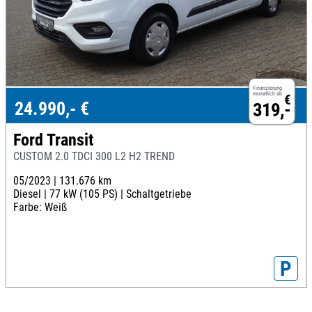
Finanzierung
monatlich ab
€
24.990,- €
319,-
Ford Transit
CUSTOM 2.0 TDCI 300 L2 H2 TREND
05/2023 |
131.676 km
Diesel |
77 kW (105 PS) |
Schaltgetriebe
Farbe: Weiß
P