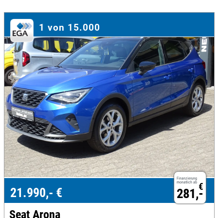
1 von 15.000
Finanzierung
monatlich ab
€
21.990,- €
281,-
Seat Arona