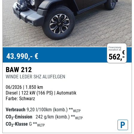
Finanzierung
monatlich ab
€
43.990,- €
562,-
BAW 212
WINDE LEDER SHZ ALUFELGEN
06/2026 |
1.850 km
Diesel |
122 kW (166 PS) |
Automatik
Farbe: Schwarz
Verbrauch
9,20 l/100km (komb.)
**
WLTP
CO
-Emission
242 g/km (komb.)
**
2
WLTP
P
CO
-Klasse
G
**
2
WLTP