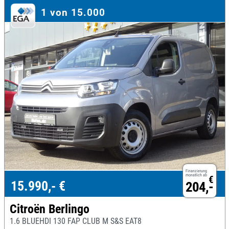
1 von 15.000
Finanzierung
monatlich ab
€
15.990,- €
204,-
Citroën Berlingo
1.6 BLUEHDI 130 FAP CLUB M S&S EAT8